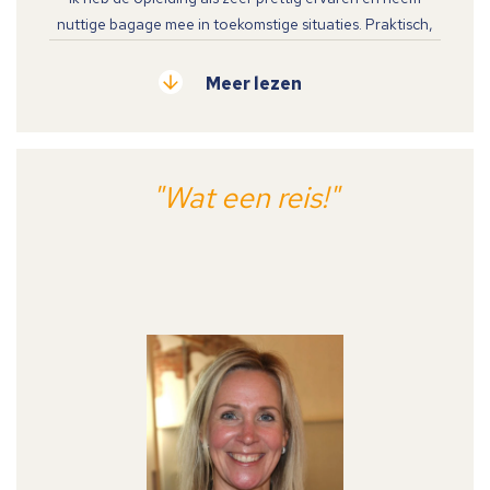
nuttige bagage mee in toekomstige situaties. Praktisch,
fijne sfeer, dichtbij mijn eigen werksituatie en direct
inzetbare acties voor mijn situatie en leidinggevende rol!
Meer lezen
"Wat een reis!"