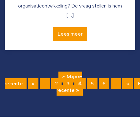
organisatieontwikkeling? De vraag stellen is hem
[…]
Lees meer
« Meest
recente
«
...
2
3
4
5
6
...
»
recente »