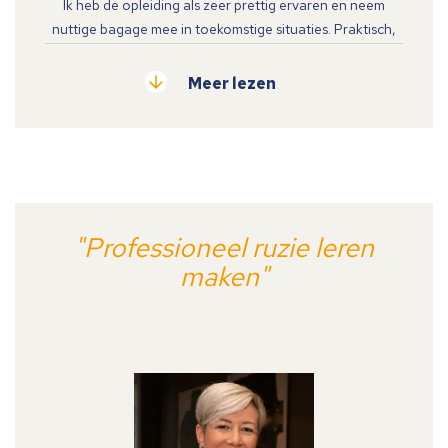
Ik heb de opleiding als zeer prettig ervaren en neem
nuttige bagage mee in toekomstige situaties. Praktisch,
fijne sfeer, dichtbij mijn eigen werksituatie en direct
inzetbare acties voor mijn situatie en leidinggevende rol!
Meer lezen
"Professioneel ruzie leren
maken"