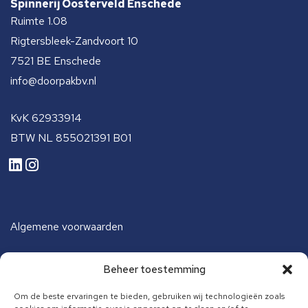
Spinnerij Oosterveld Enschede
Ruimte 1.08
Rigtersbleek-Zandvoort 10
7521 BE Enschede
info@doorpakbv.nl
KvK 62933914
BTW NL 855021391 B01
Algemene voorwaarden
Beheer toestemming
Algemene voorwaarden opleiding
Om de beste ervaringen te bieden, gebruiken wij technologieën zoals