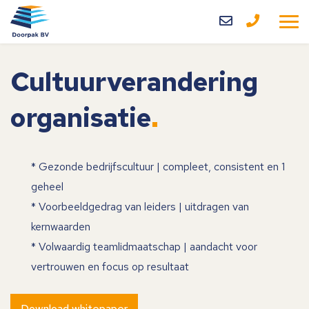
Home
Cultuurverandering
Diensten
organisatie
Over ons
Blog
* Gezonde bedrijfscultuur | compleet, consistent en 1
geheel
Contact
* Voorbeeldgedrag van leiders | uitdragen van
kernwaarden
* Volwaardig teamlidmaatschap | aandacht voor
vertrouwen en focus op resultaat
Download whitepaper