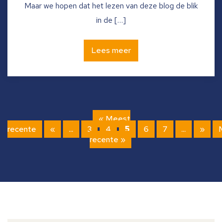
Maar we hopen dat het lezen van deze blog de blik
in de […]
Lees meer
« Meest
recente
«
...
3
4
5
6
7
...
»
recente »