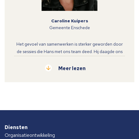
Caroline Kuipers
Gemeente Enschede
Het gevoel van samenwerken is sterker geworden door
de sessies die Hans met ons team deed. Hij daagde ons
uit ons kwetsbaar op te stellen.
Dit was soms confronterend en zorgde tegelijkertijd voor
Meer lezen
mooie eye-openers. – Caroline Kuipers (Adviseur
Bedrijfsvoering/Teamleider Stafbureau, Juridische
Zaken)
Diensten
Organisatieontwikkeling