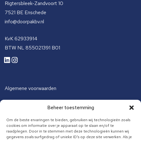
Rigtersbleek-Zandvoort 10
7521 BE Enschede
info@doorpakbv.nl
KvK 62933914
BTW NL 855021391 B01
Algemene voorwaarden
Beheer toestemming
Algemene voorwaarden opleiding
Om de beste ervaringen te bieden, gebruiken wij technologieën zoals
cookies om informatie over je apparaat op te slaan en/of te
raadplegen. Door in te stemmen met deze technologieën kunnen wij
gegevens zoals surfgedrag of unieke ID's op deze site verwerken. Als je