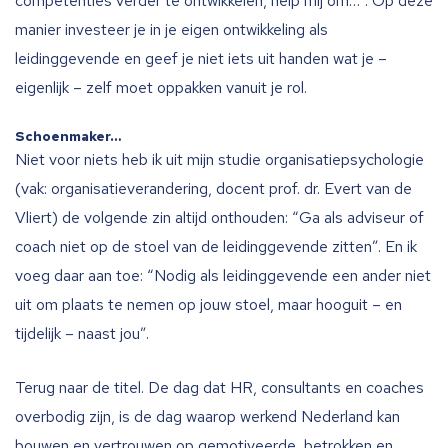
competenties verder te ontwikkelen, help mij om…”. Op deze
manier investeer je in je eigen ontwikkeling als
leidinggevende en geef je niet iets uit handen wat je –
eigenlijk – zelf moet oppakken vanuit je rol.
Schoenmaker…
Niet voor niets heb ik uit mijn studie organisatiepsychologie
(vak: organisatieverandering, docent prof. dr. Evert van de
Vliert) de volgende zin altijd onthouden: “Ga als adviseur of
coach niet op de stoel van de leidinggevende zitten”. En ik
voeg daar aan toe: “Nodig als leidinggevende een ander niet
uit om plaats te nemen op jouw stoel, maar hooguit – en
tijdelijk – naast jou”.
Terug naar de titel. De dag dat HR, consultants en coaches
overbodig zijn, is de dag waarop werkend Nederland kan
bouwen en vertrouwen op gemotiveerde, betrokken en