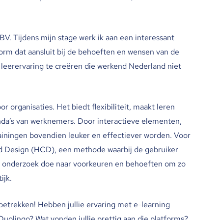
V. Tijdens mijn stage werk ik aan een interessant
form dat aansluit bij de behoeften en wensen van de
 leerervaring te creëren die werkend Nederland niet
r organisaties. Het biedt flexibiliteit, maakt leren
genda’s van werknemers. Door interactieve elementen,
rainingen bovendien leuker en effectiever worden. Voor
d Design (HCD), een methode waarbij de gebruiker
 ik onderzoek doe naar voorkeuren en behoeften om zo
ijk.
g betrekken! Hebben jullie ervaring met e-learning
Duolingo? Wat vonden jullie prettig aan die platforms?