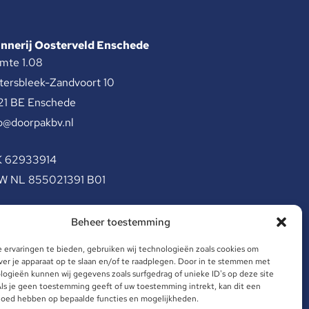
innerij Oosterveld Enschede
mte 1.08
tersbleek-Zandvoort 10
21 BE Enschede
o@doorpakbv.nl
K 62933914
W NL 855021391 B01
Beheer toestemming
 ervaringen te bieden, gebruiken wij technologieën zoals cookies om
ver je apparaat op te slaan en/of te raadplegen. Door in te stemmen met
ogieën kunnen wij gegevens zoals surfgedrag of unieke ID's op deze site
Site door: Crossmedia House
ls je geen toestemming geeft of uw toestemming intrekt, kan dit een
vloed hebben op bepaalde functies en mogelijkheden.