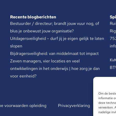
Recente blogberichten
Sp
Bestuurder / directeur; brandt jouw vuur nog, of
Rui
blus je onbewust jouw organisatie?
Rig
Uitdagersveiligheid – durf jij je eigen gelijk te laten
75
slopen
inf
Bijdragersveiligheid: van middelmaat tot impact
Kv
Zeven managers, vier locaties en veel
BT
ontwikkelingen in het onderwijs | hoe zorg je dan
voor eenheid?
Om de beste
informatie o
deze technol
e voorwaarden opleiding
Privacyverklaring
verwerken. A
nadelige in