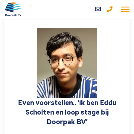
Home
Diensten
Over ons
Blog
Contact
Even voorstellen.. ‘ik ben Eddu
Scholten en loop stage bij
Doorpak BV’