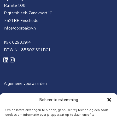
Ruimte 1.08
Rigtersbleek-Zandvoort 10
7521 BE Enschede
info@doorpakbv.nl
KvK 62933914
BTW NL 855021391 B01
Algemene voorwaarden
Beheer toestemming
Algemene voorwaarden opleiding
Om de beste ervaringen te bieden, gebruiken wij technologieën zoals
cookies om informatie over je apparaat op te slaan en/of te