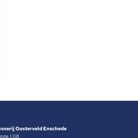
innerij Oosterveld Enschede
mte 1.08