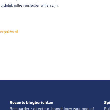
delijk jullie reisleider willen zijn.
orpakbv.nl
Recente blogberichten
Sp
Bestuurder / directeur; brandt jouw vuur nog, of
Rui