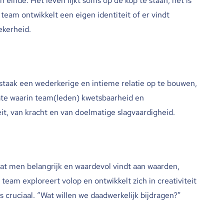
en einde. Het leven lijkt soms op de kop te staan, het is
team ontwikkelt een eigen identiteit of er vindt
ekerheid.
gstaak een wederkerige en intieme relatie op te bouwen,
ate waarin team(leden) kwetsbaarheid en
it, van kracht en van doelmatige slagvaardigheid.
t men belangrijk en waardevol vindt aan waarden,
 team exploreert volop en ontwikkelt zich in creativiteit
s cruciaal. “Wat willen we daadwerkelijk bijdragen?”