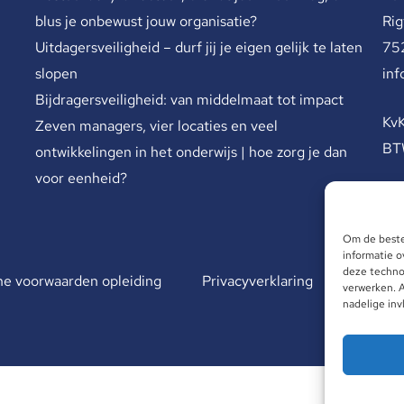
blus je onbewust jouw organisatie?
Rig
Uitdagersveiligheid – durf jij je eigen gelijk te laten
75
slopen
inf
Bijdragersveiligheid: van middelmaat tot impact
Kv
Zeven managers, vier locaties en veel
BT
ontwikkelingen in het onderwijs | hoe zorg je dan
voor eenheid?
Om de beste
informatie o
deze technol
e voorwaarden opleiding
Privacyverklaring
verwerken. A
nadelige in