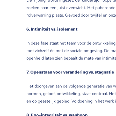
De ‘rijping’ wordt ingezet, de ‘kindertijd’ loopt t
zoeken naar een juist evenwicht. Het puberende 
rolverwarring plaats. Gevoed door twijfel en onz
6. Intimiteit vs. isolement
In deze fase staat het team voor de ontwikkelin
met zichzelf én met de sociale omgeving. De m
openheid laten zien bepaalt de mate van intimite
7. Openstaan voor verandering vs. stagnatie
Het doorgeven aan de volgende generatie van wa
normen, geloof, ontwikkeling, staat centraal. Het
en op geestelijk gebied. Voldoening in het werk i
8. Ego-integriteit vs. wanhoop