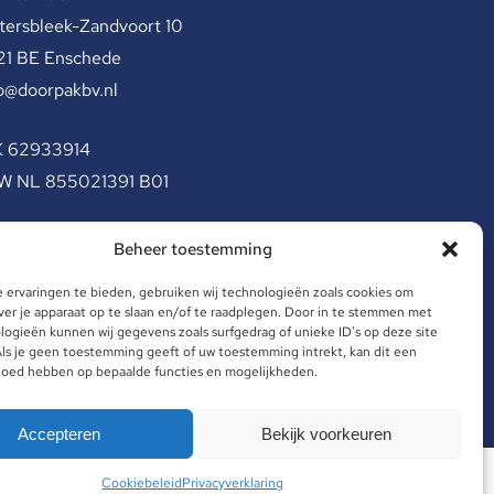
tersbleek-Zandvoort 10
21 BE Enschede
o@doorpakbv.nl
K 62933914
W NL 855021391 B01
Beheer toestemming
 ervaringen te bieden, gebruiken wij technologieën zoals cookies om
ver je apparaat op te slaan en/of te raadplegen. Door in te stemmen met
ogieën kunnen wij gegevens zoals surfgedrag of unieke ID's op deze site
Site door: Crossmedia House
ls je geen toestemming geeft of uw toestemming intrekt, kan dit een
vloed hebben op bepaalde functies en mogelijkheden.
Accepteren
Bekijk voorkeuren
Cookiebeleid
Privacyverklaring